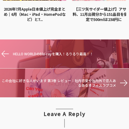
2026年7月Apple日本値上げ完全まと
【三ツ矢サイダー値上げ】アサ
め｜6月（Mac・iPad・HomePodな
料、11月出荷分から151品目を価
ど）と7...
定で500mlは238円に
HELLO WORLDのBlu-rayを購入！るりるり最高！！
この会社に好きな人がいます 第3巻 レビュー：社内恋愛や社内外で恋人あ
るあるオフィスラブコメ
Leave A Reply