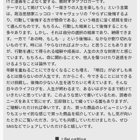
ITと漫画をこよなく愛する、散財オタクブロガーです。
テーマとして掲げている「一度きりの人生を楽しもう」という言葉
は、政治思想家ニッコロ・マキャヴェッリの「やらずに後悔するよ
り、行動して後悔する方が懸命である」という格言に深く感銘を受け
て選んだものです。もちろん、行動した結果として後悔することも
多々あります。しかし、それは自分の選択の結果であり、納得できま
す。一方で「あの時、もしも…」という後悔は、なかなか割り切れな
いものです。時には「やらなければよかった」と思うこともあります
が、行動を通じて得られる経験や成長は、人生の大きな財産だと感じ
ています。もちろん、命に関わることや、他人を傷つけたり迷惑をか
けるようなことは論外です。
年齢を重ねるごとにできなくなることも増え、「明日」が必ずしも来
るとは限らないのが人生です。だからこそ、今できることにはできる
だけ挑戦し、後悔の少ない人生を送りたいと考えています。そんな
日々のライフログを、人生が終わるまで、あるいはボケるまで続けて
いきたいと思っています。このような思いで書いているため、読者の
ニーズをあえて気にせず、忘却録として綴っている面もありますが、
ご理解いただければ幸いです。また、買った商品のレビューというよ
りもエッセイ的な感じで買った商品を紹介しています。もし気が向い
たときにご覧いただき、少しでも共感していただけましたら、ぜひ
SNSなどでシェアしていただけると嬉しいです。
LifeLogBlog