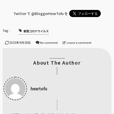
Twitter で
@BloggerHearTofu
を
新型コロナウイルス
2025年9月28日
No comment
Leave a comment
About The Author
heartofu