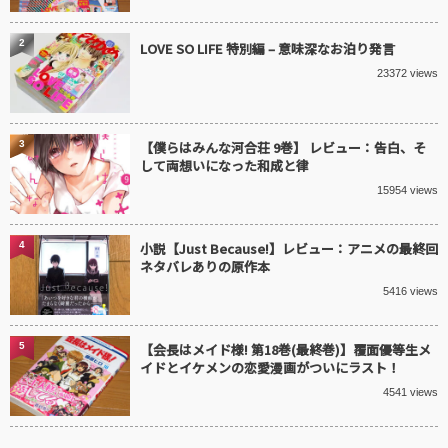
2
LOVE SO LIFE 特別編 – 意味深なお泊り発言
23372 views
3
【僕らはみんな河合荘 9巻】 レビュー：告白、そ
して両想いになった和成と律
15954 views
4
小説【Just Because!】レビュー：アニメの最終回
ネタバレありの原作本
5416 views
5
【会長はメイド様! 第18巻(最終巻)】覆面優等生メ
イドとイケメンの恋愛漫画がついにラスト！
4541 views