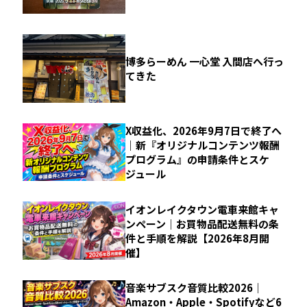
博多らーめん 一心堂 入間店へ行っ
てきた
X収益化、2026年9月7日で終了へ
｜新『オリジナルコンテンツ報酬
プログラム』の申請条件とスケ
ジュール
イオンレイクタウン電車来館キャ
ンペーン｜お買物品配送無料の条
件と手順を解説【2026年8月開
催】
音楽サブスク音質比較2026｜
Amazon・Apple・Spotifyなど6