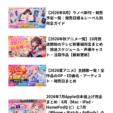
【2026年8月】ラノベ新刊・発売
予定一覧｜発売日順＆レーベル別
完全ガイド
【2026年秋アニメ一覧】10月放
送開始のテレビ新番組完全まとめ
｜放送スケジュール・声優キャス
ト・注目作品【最新更新】
【2026夏アニメ】主題歌一覧！全
作品のOP・ED曲名・アーティス
ト・発売日まとめ
2026年7月Apple日本値上げ完全
まとめ｜6月（Mac・iPad・
HomePodなど）と7月
（iPhone・Watch・AirPods）の