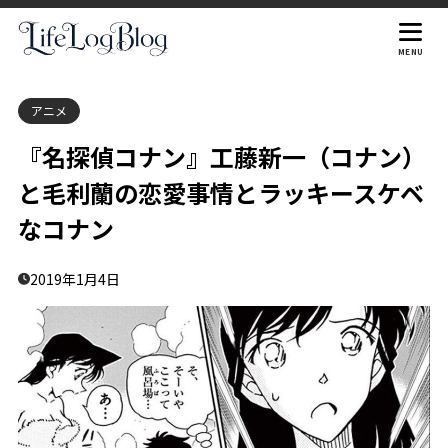
目次
MENU
アニメ
1
工藤新一と毛利蘭の恋愛
『名探偵コナン』工藤新一（コナン）
2
工藤新一と毛利蘭のカップル成立
と毛利蘭の恋愛事情とラッキースケベ
3
コナンと蘭の風呂場シーン
なコナン
2019年1月4日