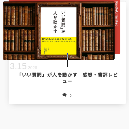
KindleUnlimited
3
.
15
2026
「いい質問」が人を動かす｜感想・書評レビ
ュー
0