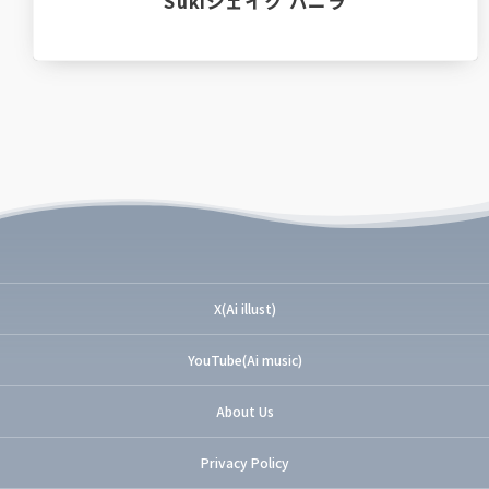
Sukiシェイク バニラ
X(Ai illust)
YouTube(Ai music)
About Us
Privacy Policy