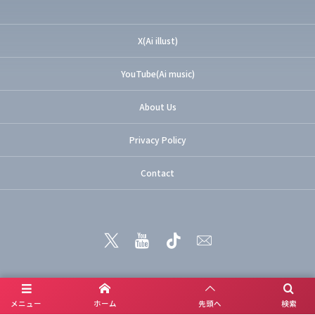
X(Ai illust)
YouTube(Ai music)
About Us
Privacy Policy
Contact
メニュー
ホーム
先頭へ
検索